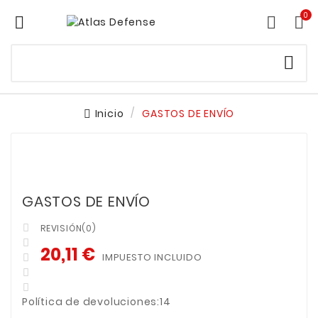
0




Inicio
GASTOS DE ENVÍO
GASTOS DE ENVÍO
REVISIÓN(0)


20,11 €
IMPUESTO INCLUIDO



Política de devoluciones:14