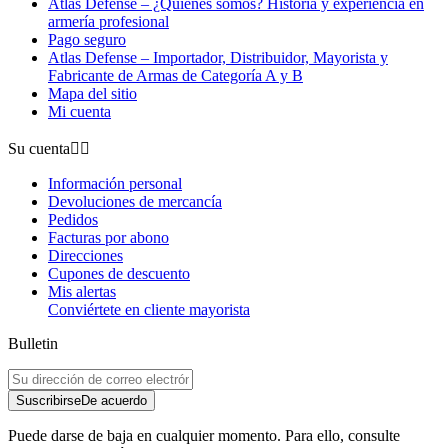
Atlas Defense – ¿Quiénes somos? Historia y experiencia en
armería profesional
Pago seguro
Atlas Defense – Importador, Distribuidor, Mayorista y
Fabricante de Armas de Categoría A y B
Mapa del sitio
Mi cuenta
Su cuenta


Información personal
Devoluciones de mercancía
Pedidos
Facturas por abono
Direcciones
Cupones de descuento
Mis alertas
Conviértete en cliente mayorista
Bulletin
Suscribirse
De acuerdo
Puede darse de baja en cualquier momento. Para ello, consulte