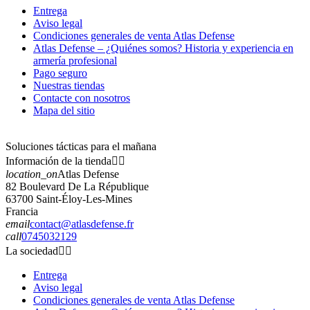
Entrega
Aviso legal
Condiciones generales de venta Atlas Defense
Atlas Defense – ¿Quiénes somos? Historia y experiencia en
armería profesional
Pago seguro
Nuestras tiendas
Contacte con nosotros
Mapa del sitio
Soluciones tácticas para el mañana
Información de la tienda


location_on
Atlas Defense
82 Boulevard De La République
63700 Saint-Éloy-Les-Mines
Francia
email
contact@atlasdefense.fr
call
0745032129
La sociedad


Entrega
Aviso legal
Condiciones generales de venta Atlas Defense