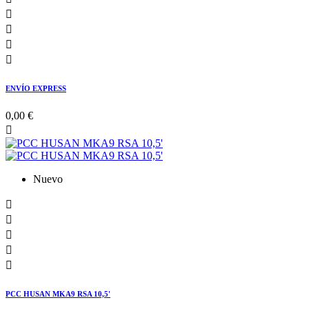




ENVÍO EXPRESS
0,00 €

Nuevo





PCC HUSAN MKA9 RSA 10,5'