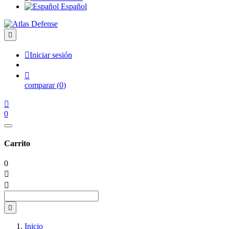
Español


Iniciar sesión

comparar
(
0
)

0
Carrito
0



Inicio