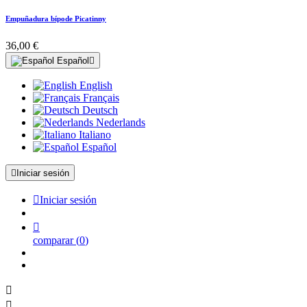
Empuñadura bípode Picatinny
36,00 €
Español

English
Français
Deutsch
Nederlands
Italiano
Español

Iniciar sesión

Iniciar sesión

comparar
(
0
)

