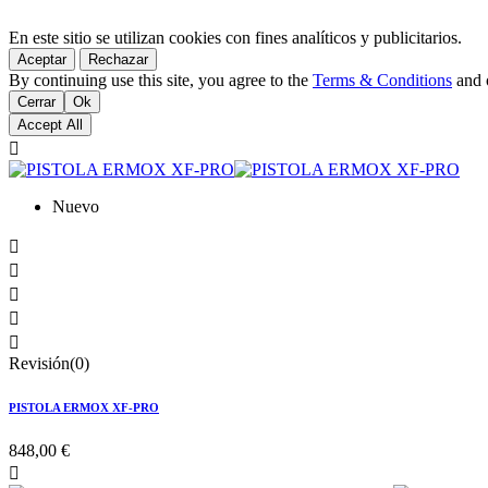
En este sitio se utilizan cookies con fines analíticos y publicitarios.
Aceptar
Rechazar
By continuing use this site, you agree to the
Terms & Conditions
and o
Cerrar
Ok
Accept All

Nuevo





Revisión(0)
PISTOLA ERMOX XF-PRO
848,00 €
