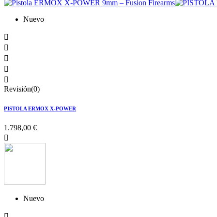
Nuevo





Revisión(0)
PISTOLA ERMOX X-POWER
1.798,00 €

Nuevo
