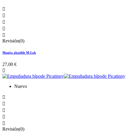





Revisión(0)
Manija abatible M-Lok
27,00 €

Nuevo





Revisión(0)