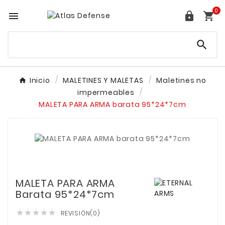
0




Inicio
MALETINES Y MALETAS
Maletines no
impermeables
MALETA PARA ARMA barata 95*24*7cm
MALETA PARA ARMA
Barata 95*24*7cm
REVISIÓN(0)




