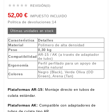





REVISIÓN(0)
52,00 €
IMPUESTO INCLUIDO
Política de devoluciones:14
Últimas unidades en stock
Característica
Detalles
Material
Polímero de alta densidad
Peso
0,30 kg
AR-15 / AK (a través de adaptador
Compatibilidad
de tubo)
Perfil perfilado para un apoyo de
Ergonomía
mejilla natural
Negro (Black), Verde Oliva (OD
Colores
Green), Arena (Tan)
Plataformas AR-15:
Montaje directo en tubos de
culata estándar.
Plataformas AK:
Compatible con adaptadores de
tubos de culata tipo AR.