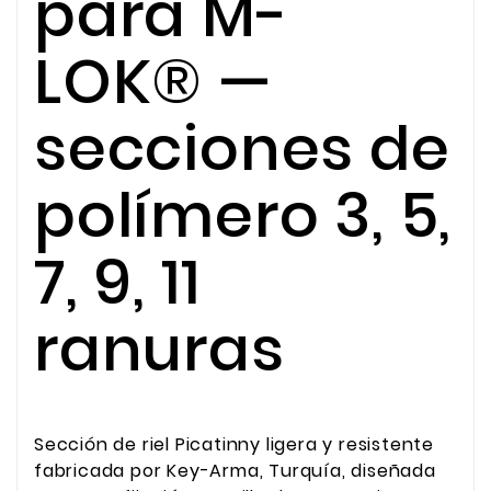
para M-
LOK® —
secciones de
polímero 3, 5,
7, 9, 11
ranuras
Sección de riel Picatinny ligera y resistente
fabricada por Key-Arma, Turquía, diseñada