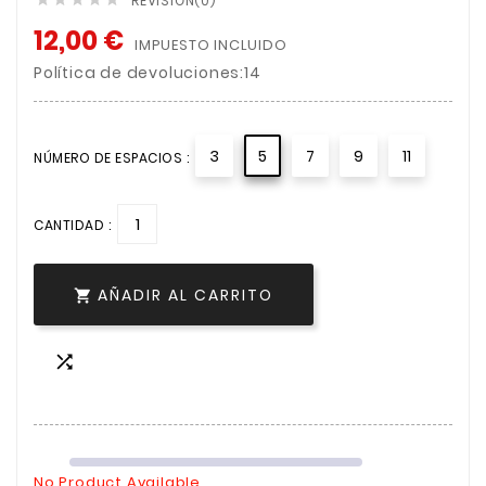
REVISIÓN(0)
12,00 €
IMPUESTO INCLUIDO
Política de devoluciones:14
3
5
7
9
11
NÚMERO DE ESPACIOS :
CANTIDAD :
AÑADIR AL CARRITO


No Product Available