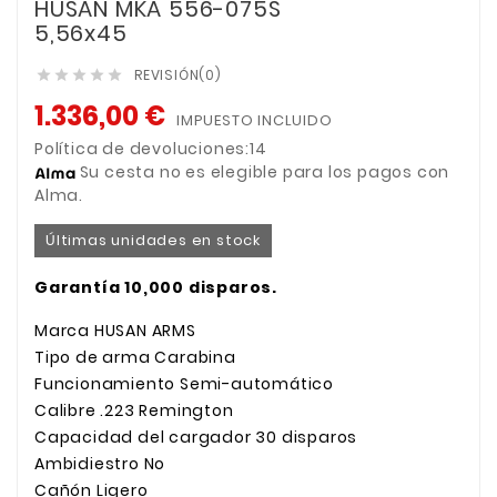
HUSAN MKA 556-075S
5,56x45
REVISIÓN(0)





1.336,00 €
IMPUESTO INCLUIDO
Política de devoluciones:14
Su cesta no es elegible para los pagos con
Alma.
Últimas unidades en stock
Garantía 10,000 disparos.
Marca
 HUSAN ARMS
Tipo de arma
Carabina
Funcionamiento
Semi-automático
Calibre
 .223 Remington
Capacidad del cargador
 30
disparos
Ambidiestro
 No
Cañón
Ligero