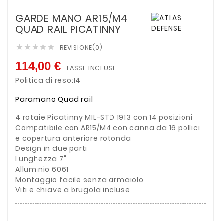
GARDE MANO AR15/M4
QUAD RAIL PICATINNY
REVISIONE(0)





114,00 €
TASSE INCLUSE
Politica di reso:14
Paramano Quad rail
4 rotaie Picatinny MIL-STD 1913 con 14 posizioni
Compatibile con AR15/M4 con canna da 16 pollici
e copertura anteriore rotonda
Design in due parti
Lunghezza 7"
Alluminio 6061
Montaggio facile senza armaiolo
Viti e chiave a brugola incluse