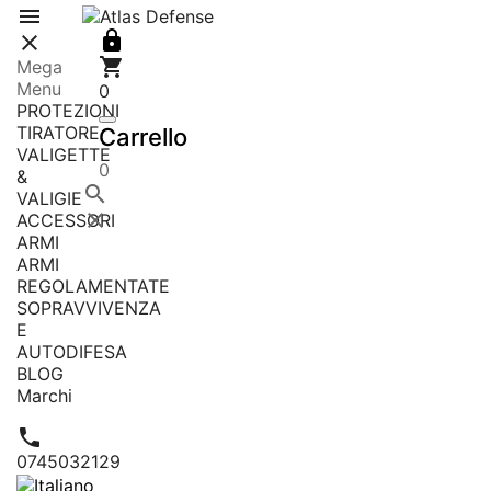




Mega
Menu
0
PROTEZIONI
TIRATORE
Carrello
VALIGETTE
0
&

VALIGIE

ACCESSORI
ARMI
ARMI
REGOLAMENTATE
SOPRAVVIVENZA
E
AUTODIFESA
BLOG
Marchi

0745032129