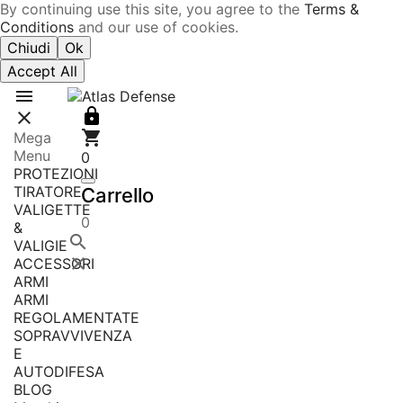
By continuing use this site, you agree to the
Terms &
Conditions
and our use of cookies.
Chiudi
Ok
Accept All




Mega
Menu
0
PROTEZIONI
TIRATORE
Carrello
VALIGETTE
0
&

VALIGIE

ACCESSORI
ARMI
ARMI
REGOLAMENTATE
SOPRAVVIVENZA
E
AUTODIFESA
BLOG