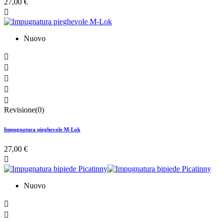
27,00 €

Nuovo





Revisione(0)
Impugnatura pieghevole M-Lok
27,00 €

Nuovo

