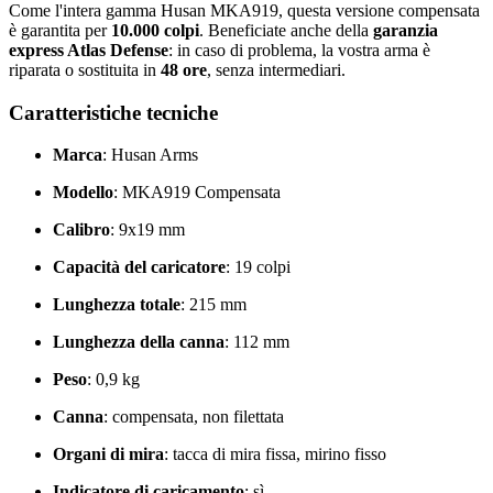
Come l'intera gamma Husan MKA919, questa versione compensata
è garantita per
10.000 colpi
. Beneficiate anche della
garanzia
express Atlas Defense
: in caso di problema, la vostra arma è
riparata o sostituita in
48 ore
, senza intermediari.
Caratteristiche tecniche
Marca
: Husan Arms
Modello
: MKA919 Compensata
Calibro
: 9x19 mm
Capacità del caricatore
: 19 colpi
Lunghezza totale
: 215 mm
Lunghezza della canna
: 112 mm
Peso
: 0,9 kg
Canna
: compensata, non filettata
Organi di mira
: tacca di mira fissa, mirino fisso
Indicatore di caricamento
: sì