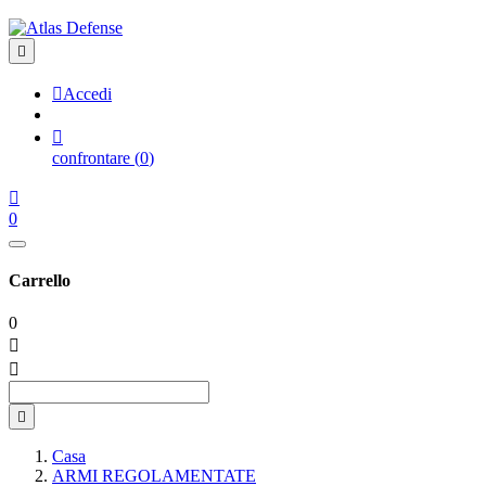


Accedi

confrontare
(
0
)

0
Carrello
0



Casa
ARMI REGOLAMENTATE