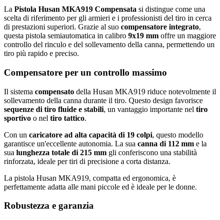
La
Pistola Husan MKA919 Compensata
si distingue come una
scelta di riferimento per gli armieri e i professionisti del tiro in cerca
di prestazioni superiori. Grazie al suo
compensatore integrato
,
questa pistola semiautomatica in calibro
9x19 mm
offre un maggiore
controllo del rinculo e del sollevamento della canna, permettendo un
tiro più rapido e preciso.
Compensatore per un controllo massimo
Il sistema
compensato
della Husan MKA919 riduce notevolmente il
sollevamento della canna durante il tiro. Questo design favorisce
sequenze di tiro fluide e stabili
, un vantaggio importante nel
tiro
sportivo
o nel
tiro tattico
.
Con un
caricatore ad alta capacità di 19 colpi
, questo modello
garantisce un'eccellente autonomia. La sua
canna di 112 mm
e la
sua
lunghezza totale di 215 mm
gli conferiscono una stabilità
rinforzata, ideale per tiri di precisione a corta distanza.
La pistola Husan MKA919, compatta ed ergonomica, è
perfettamente adatta alle mani piccole ed è ideale per le donne.
Robustezza e garanzia