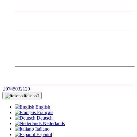
ACCESSORI ARMI
ARMI REGOLAMENTATE
SOPRAVVIVENZA E AUTODIFESA
BLOG
MARCHI

0745032129
Italiano

English
Français
Deutsch
Nederlands
Italiano
Español