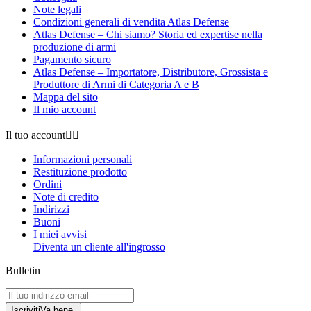
Note legali
Condizioni generali di vendita Atlas Defense
Atlas Defense – Chi siamo? Storia ed expertise nella
produzione di armi
Pagamento sicuro
Atlas Defense – Importatore, Distributore, Grossista e
Produttore di Armi di Categoria A e B
Mappa del sito
Il mio account
Il tuo account


Informazioni personali
Restituzione prodotto
Ordini
Note di credito
Indirizzi
Buoni
I miei avvisi
Diventa un cliente all'ingrosso
Bulletin
Iscriviti
Va bene.