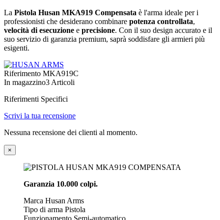
La
Pistola Husan MKA919 Compensata
è l'arma ideale per i
professionisti che desiderano combinare
potenza controllata
,
velocità di esecuzione
e
precisione
. Con il suo design accurato e il
suo servizio di garanzia premium, saprà soddisfare gli armieri più
esigenti.
Riferimento
MKA919C
In magazzino
3 Articoli
Riferimenti Specifici
Scrivi la tua recensione
Nessuna recensione dei clienti al momento.
×
Garanzia 10.000 colpi.
Marca
 Husan Arms
Tipo di arma
 Pistola
Funzionamento
Semi-automatico