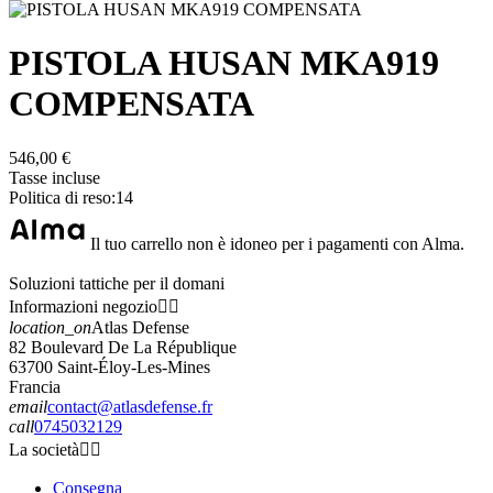
PISTOLA HUSAN MKA919
COMPENSATA
546,00 €
Tasse incluse
Politica di reso:14
Il tuo carrello non è idoneo per i pagamenti con Alma.
Soluzioni tattiche per il domani
Informazioni negozio


location_on
Atlas Defense
82 Boulevard De La République
63700 Saint-Éloy-Les-Mines
Francia
email
contact@atlasdefense.fr
call
0745032129
La società


Consegna