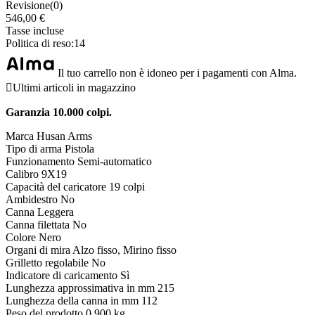
Revisione(0)
546,00 €
Tasse incluse
Politica di reso:14
Il tuo carrello non è idoneo per i pagamenti con Alma.

Ultimi articoli in magazzino
Garanzia 10.000 colpi.
Marca
 Husan Arms
Tipo di arma
 Pistola
Funzionamento
Semi-automatico
Calibro
 9X19
Capacità del caricatore
 19
colpi
Ambidestro
 No
Canna
Leggera
Canna filettata No
Colore
Nero
Organi di mira
Alzo fisso, Mirino fisso
Grilletto regolabile
No
Indicatore di caricamento
 Sì
Lunghezza approssimativa in mm
 215
Lunghezza della canna in mm
 112
Peso del prodotto
 0
.900 kg