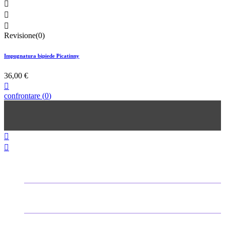



Revisione(0)
Impugnatura bipiede Picatinny
36,00 €

confrontare
(
0
)


PROTEZIONI TIRATORE
VALIGETTE & VALIGIE