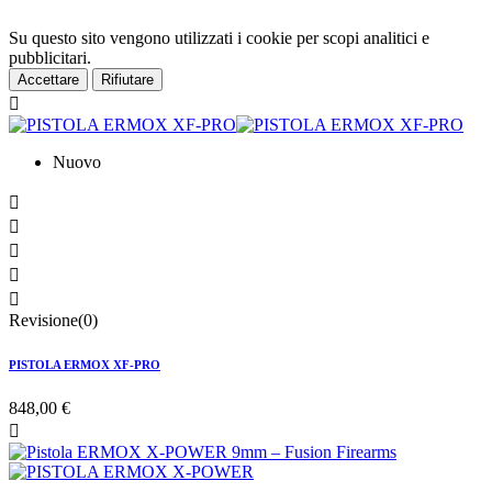
Su questo sito vengono utilizzati i cookie per scopi analitici e
pubblicitari.
Accettare
Rifiutare

Nuovo





Revisione(0)
PISTOLA ERMOX XF-PRO
848,00 €
